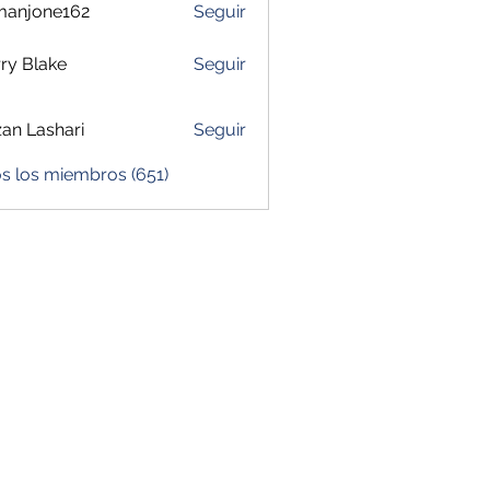
manjone162
Seguir
one162
ry Blake
Seguir
zan Lashari
Seguir
s los miembros (651)