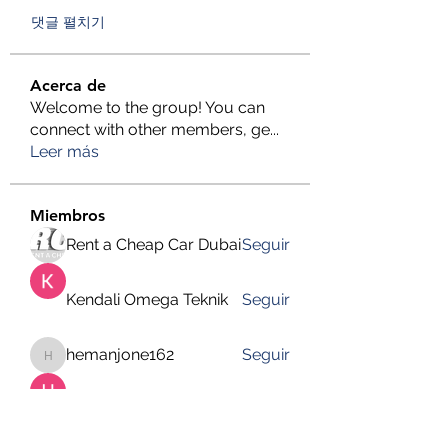
댓글 펼치기
Acerca de
Welcome to the group! You can
connect with other members, ge
...
Leer más
Miembros
Rent a Cheap Car Dubai
Seguir
Kendali Omega Teknik
Seguir
hemanjone162
Seguir
hemanjone162
Harry Blake
Seguir