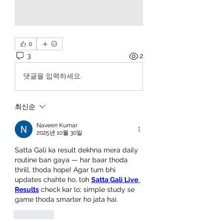
0
3
2
댓글을 입력하세요.
최신순
Naveen Kumar
2025년 10월 30일
Satta Gali ka result dekhna mera daily 
routine ban gaya — har baar thoda 
thrill, thoda hope! Agar tum bhi 
updates chahte ho, toh 
Satta Gali Live 
Results
 check kar lo; simple study se 
game thoda smarter ho jata hai.
좋아요