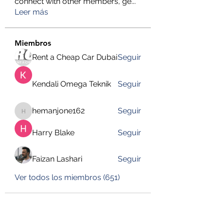
connect with other members, ge
...
Leer más
Miembros
Rent a Cheap Car Dubai
Seguir
Kendali Omega Teknik
Seguir
hemanjone162
Seguir
hemanjone162
Harry Blake
Seguir
Faizan Lashari
Seguir
Ver todos los miembros (651)