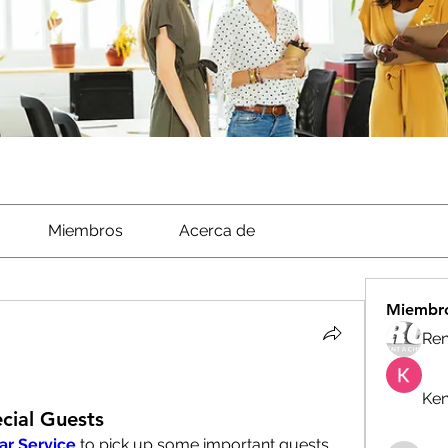
Miembros
Acerca de
Miembr
Ren
Ken
ecial Guests
ar Service
 to pick up some important guests 