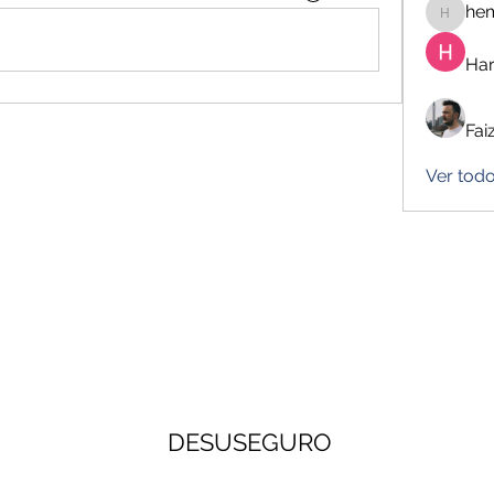
he
hemanj
Har
Fai
Ver tod
DESUSEGURO