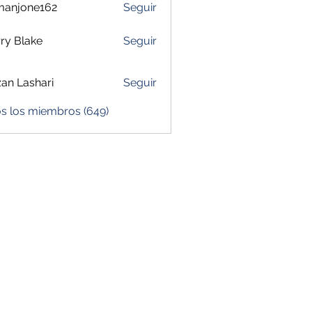
manjone162
Seguir
one162
ry Blake
Seguir
zan Lashari
Seguir
os los miembros (649)