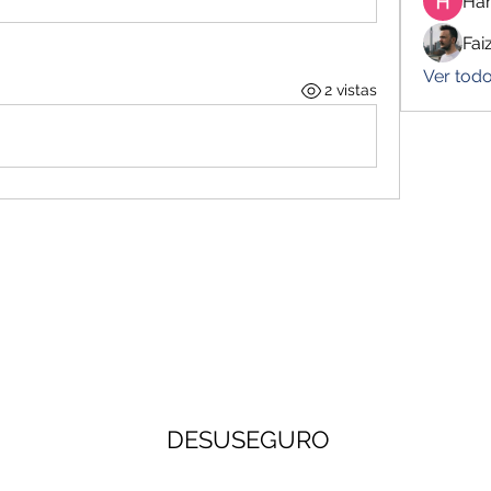
Har
Fai
Ver tod
2 vistas
DESUSEGURO