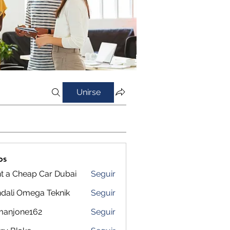
Unirse
os
t a Cheap Car Dubai
Seguir
dali Omega Teknik
Seguir
manjone162
Seguir
one162