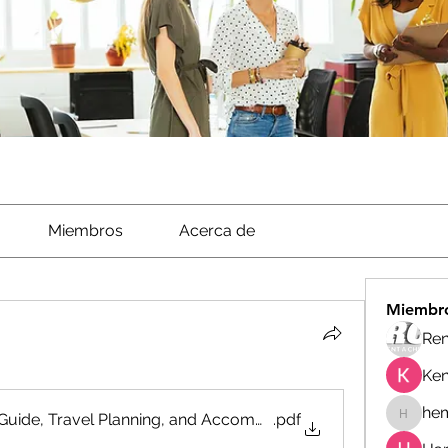
Miembros
Acerca de
Miembr
Ren
Ken
he
Guide, Travel Planning, and Accommodation Booking Tips
.pdf
hemanj