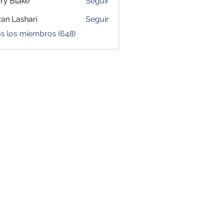
ry Blake
Seguir
zan Lashari
Seguir
os los miembros (648)