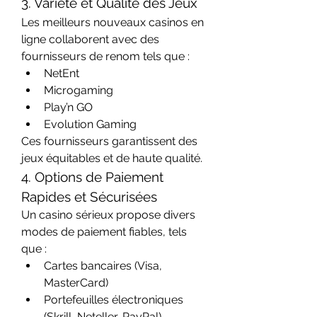
3. Variété et Qualité des Jeux
Les meilleurs nouveaux casinos en 
ligne collaborent avec des 
fournisseurs de renom tels que :
NetEnt
Microgaming
Play’n GO
Evolution Gaming
Ces fournisseurs garantissent des 
jeux équitables et de haute qualité.
4. Options de Paiement 
Rapides et Sécurisées
Un casino sérieux propose divers 
modes de paiement fiables, tels 
que :
Cartes bancaires (Visa, 
MasterCard)
Portefeuilles électroniques 
(Skrill, Neteller, PayPal)