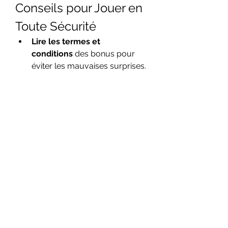
Conseils pour Jouer en 
Toute Sécurité
Lire les termes et 
conditions
 des bonus pour 
éviter les mauvaises surprises.
Fixer un budget de jeu
 et ne 
jamais dépasser ses limites.
Tester les jeux en mode 
démo
 avant de miser de 
l'argent réel.
Utiliser des moyens de 
paiement sécurisés
 et vérifier 
la politique de retrait.
Conclusion
Choisir un 
nouveau casino en 
ligne fiable
 demande un peu de 
recherche, mais en respectant les 