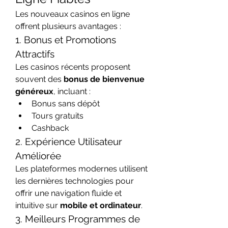
Les nouveaux casinos en ligne 
offrent plusieurs avantages :
1. Bonus et Promotions 
Attractifs
Les casinos récents proposent 
souvent des 
bonus de bienvenue 
généreux
, incluant :
Bonus sans dépôt
Tours gratuits
Cashback
2. Expérience Utilisateur 
Améliorée
Les plateformes modernes utilisent 
les dernières technologies pour 
offrir une navigation fluide et 
intuitive sur 
mobile et ordinateur
.
3. Meilleurs Programmes de 