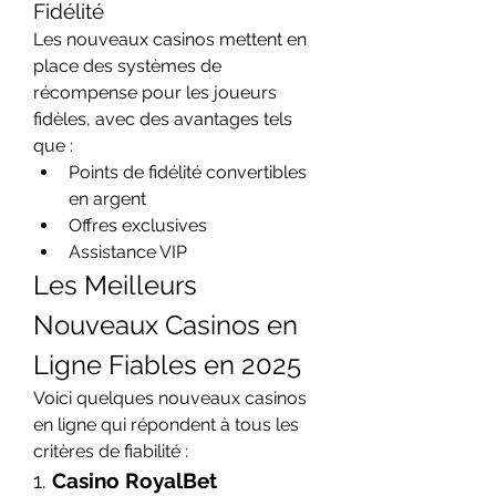
Fidélité
Les nouveaux casinos mettent en 
place des systèmes de 
récompense pour les joueurs 
fidèles, avec des avantages tels 
que :
Points de fidélité convertibles 
en argent
Offres exclusives
Assistance VIP
Les Meilleurs 
Nouveaux Casinos en 
Ligne Fiables en 2025
Voici quelques nouveaux casinos 
en ligne qui répondent à tous les 
critères de fiabilité :
1. 
Casino RoyalBet