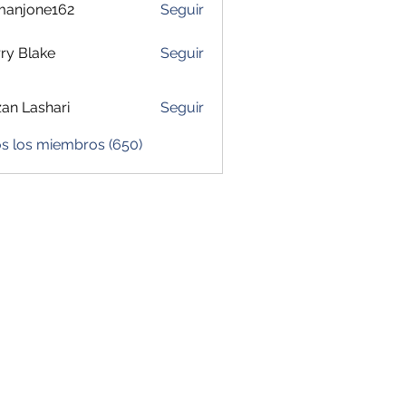
manjone162
Seguir
one162
ry Blake
Seguir
zan Lashari
Seguir
os los miembros (650)