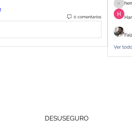
he
hemanj
t
Har
0 comentarios
Fai
Ver tod
DESUSEGURO