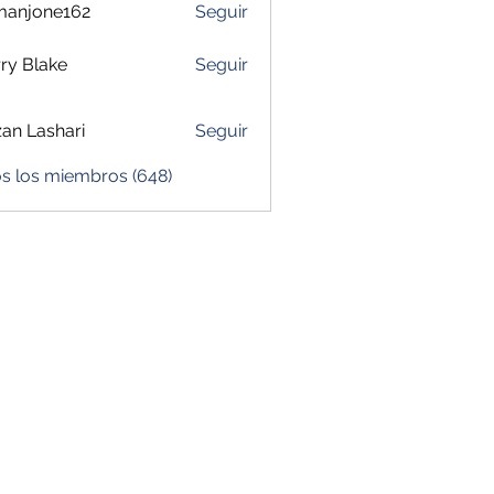
manjone162
Seguir
one162
ry Blake
Seguir
zan Lashari
Seguir
os los miembros (648)