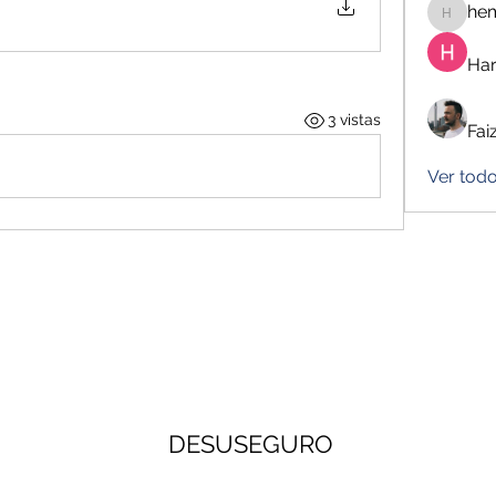
he
hemanj
Har
3 vistas
Fai
Ver tod
DESUSEGURO