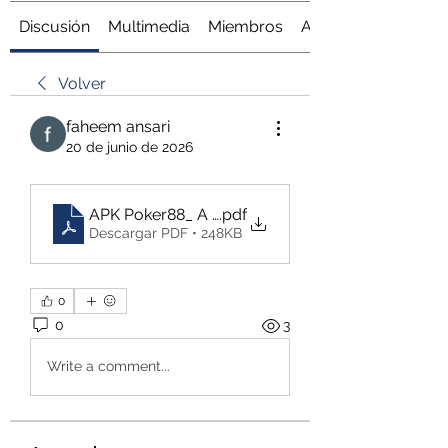
Discusión
Multimedia
Miembros
Acerca de
Volver
faheem ansari
20 de junio de 2026
APK Poker88_ A Complete Guide to Mobile Poker
.pdf
Descargar PDF • 248KB
0
0
3
Write a comment...