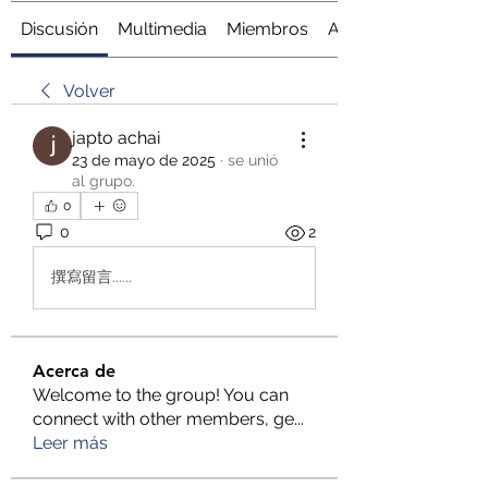
Discusión
Multimedia
Miembros
Acerca de
Volver
japto achai
23 de mayo de 2025
·
se unió
al grupo.
0
0
2
撰寫留言......
Acerca de
Welcome to the group! You can
connect with other members, ge
...
Leer más