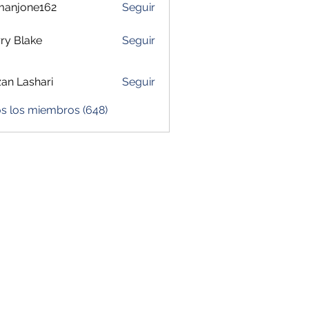
manjone162
Seguir
one162
ry Blake
Seguir
zan Lashari
Seguir
os los miembros (648)