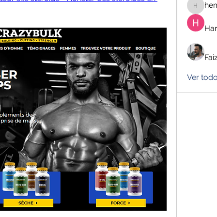
he
hemanj
Har
Fai
Ver tod