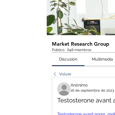
Market Research Group
Público
·
648 miembros
Discusión
Multimedia
Volver
Anónimo
16 de septiembre de 2023
Testosterone avant a
Testosterone avant apres, meill