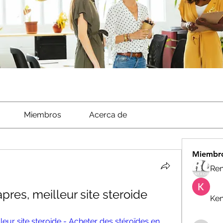
Miembros
Acerca de
Miembr
Ren
pres, meilleur site steroide
Ken
eur site steroide - Acheter des stéroïdes en 