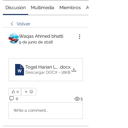
Discusión
Multimedia
Miembros
Acerca de
Volver
Waqas Ahmed bhatti
9 de junio de 2026
Togel Harian Login Dewatogel
.docx
Descargar DOCX • 18KB
0
0
5
Write a comment...