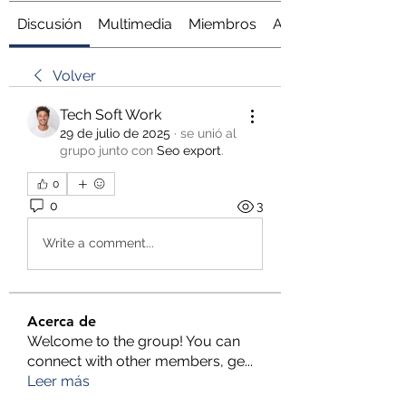
Discusión
Multimedia
Miembros
Acerca de
Volver
Tech Soft Work
29 de julio de 2025
·
se unió al
grupo junto con
Seo export
.
0
0
3
Write a comment...
Acerca de
Welcome to the group! You can
connect with other members, ge
...
Leer más