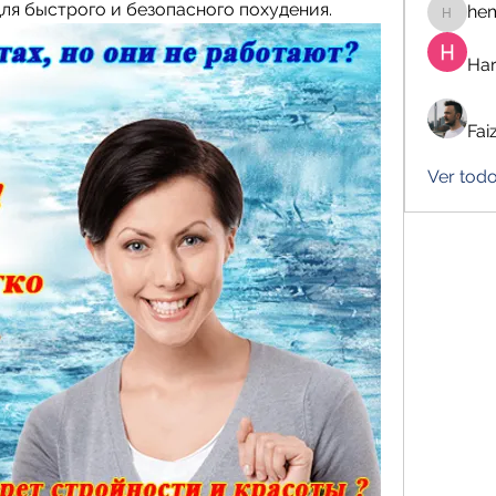
ля быстрого и безопасного похудения.
he
hemanj
Har
Fai
Ver tod