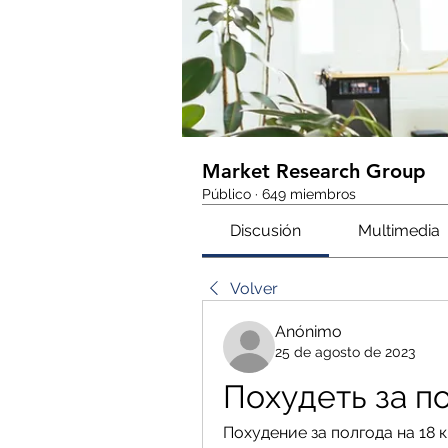
Market Research Group
Público
·
649 miembros
Discusión
Multimedia
Volver
Anónimo
25 de agosto de 2023
Похудеть за по
Похудение за полгода на 18 