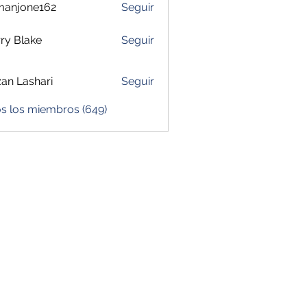
manjone162
Seguir
one162
ry Blake
Seguir
zan Lashari
Seguir
os los miembros (649)