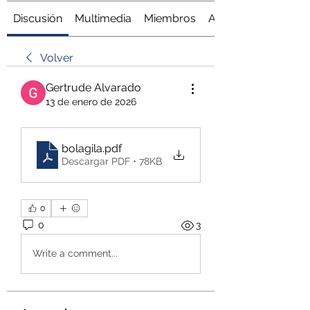
Discusión
Multimedia
Miembros
Acerca de
Volver
Gertrude Alvarado
13 de enero de 2026
bolagila
.pdf
Descargar PDF • 78KB
0
0
3
Write a comment...