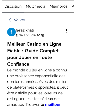
Discusión
Multimedia
Miembros
Acerca de
Volver
faraz khatri
5 de abril de 2025
Meilleur Casino en Ligne
Fiable : Guide Complet
pour Jouer en Toute
Confiance
Le monde du jeu en ligne a connu 
une croissance exponentielle ces 
dernières années. Avec des milliers 
de plateformes disponibles, il peut 
être difficile pour les joueurs de 
distinguer les sites sérieux des 
arnaques. Trouver 
le 
meilleur 