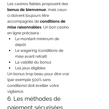
Les casinos fiables proposent des 
bonus de bienvenue
, mais ceux-
ci doivent toujours être 
accompagnés de 
conditions de 
mise raisonnables
. Un bon casino 
en ligne précisera :
Le montant minimum de 
dépôt
Le wagering (conditions de 
mise avant retrait)
La validité du bonus
Les jeux éligibles
Un bonus trop beau pour être vrai 
(par exemple 500% sans 
conditions) doit éveiller votre 
vigilance.
6. Les méthodes de 
paiement sécurisées