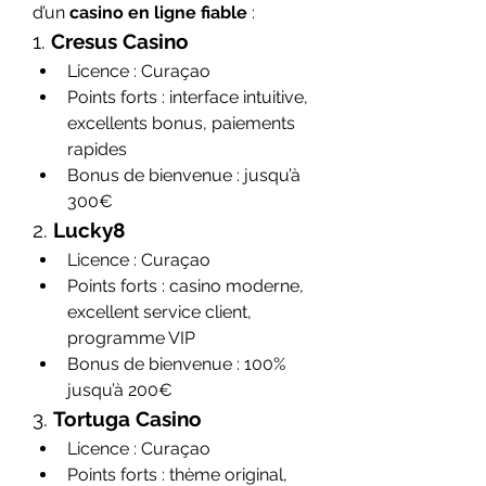
d’un 
casino en ligne fiable
 :
1. 
Cresus Casino
Licence : Curaçao
Points forts : interface intuitive, 
excellents bonus, paiements 
rapides
Bonus de bienvenue : jusqu’à 
300€
2. 
Lucky8
Licence : Curaçao
Points forts : casino moderne, 
excellent service client, 
programme VIP
Bonus de bienvenue : 100% 
jusqu’à 200€
3. 
Tortuga Casino
Licence : Curaçao
Points forts : thème original, 