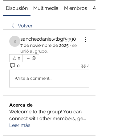
Discusión
Multimedia
Miembros
Acerca de
Volver
sanchezdanielvtbgf5990
sanchezdanielvtbgf5990
7 de noviembre de 2025
·
se
unió al grupo.
0
0
2
Write a comment...
Acerca de
Welcome to the group! You can
connect with other members, ge
...
Leer más