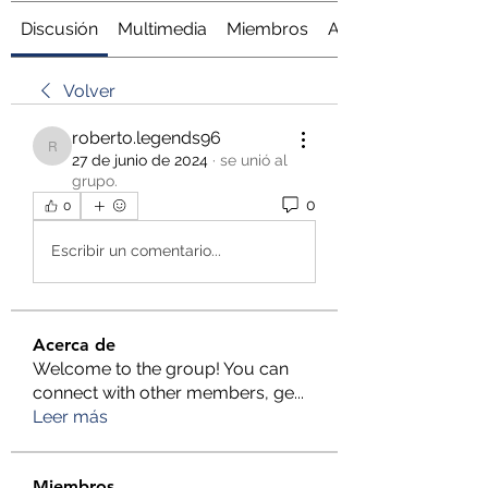
Discusión
Multimedia
Miembros
Acerca de
Volver
roberto.legends96
roberto.legends96
27 de junio de 2024
·
se unió al
grupo.
0
0
Escribir un comentario...
Acerca de
Welcome to the group! You can
connect with other members, ge
...
Leer más
Miembros