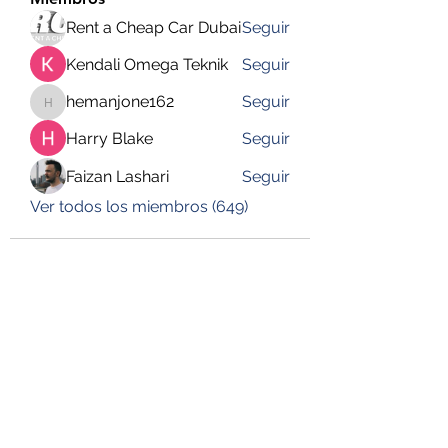
Rent a Cheap Car Dubai
Seguir
Kendali Omega Teknik
Seguir
hemanjone162
Seguir
hemanjone162
Harry Blake
Seguir
Faizan Lashari
Seguir
Ver todos los miembros (649)
DESUSEGURO
Formulario de suscripción