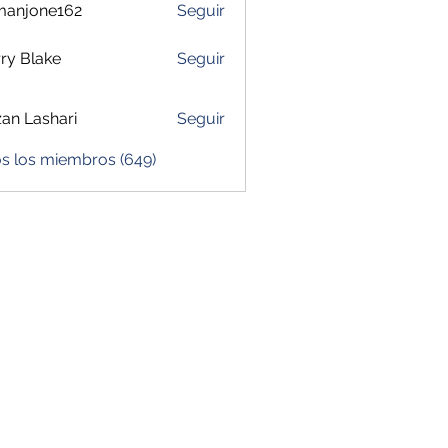
manjone162
Seguir
one162
ry Blake
Seguir
zan Lashari
Seguir
os los miembros (649)