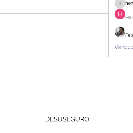
he
hemanj
Har
Fai
Ver tod
DESUSEGURO