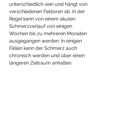
unterschiedlich sein und hängt von 
verschiedenen Faktoren ab. In der 
Regel kann von einem akuten 
Schmerzverlauf von einigen 
Wochen bis zu mehreren Monaten 
ausgegangen werden. In einigen 
Fällen kann der Schmerz auch 
chronisch werden und über einen 
längeren Zeitraum anhalten.
Welche Symptome können 
auftreten?
Die Osteochondrose der 
Halswirbelsäule kann verschiedene 
Symptome verursachen. Dazu 
gehören Nacken- und 
Schulterverspannungen, bei der es 
zu Veränderungen im Knorpel und 
den angrenzenden Knochen 