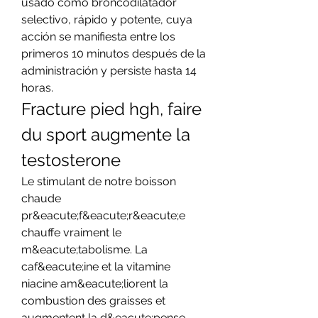
usado como broncodilatador 
selectivo, rápido y potente, cuya 
acción se manifiesta entre los 
primeros 10 minutos después de la 
administración y persiste hasta 14 
horas. 
Fracture pied hgh, faire 
du sport augmente la 
testosterone
Le stimulant de notre boisson 
chaude 
pr&eacute;f&eacute;r&eacute;e 
chauffe vraiment le 
m&eacute;tabolisme. La 
caf&eacute;ine et la vitamine 
niacine am&eacute;liorent la 
combustion des graisses et 
augmentent la d&eacute;pense 