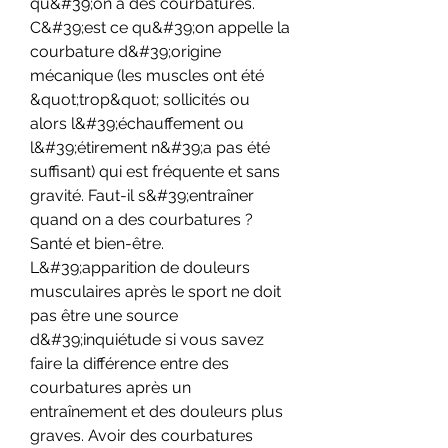
qu&#39;on a des courbatures. 
C&#39;est ce qu&#39;on appelle la 
courbature d&#39;origine 
mécanique (les muscles ont été 
&quot;trop&quot; sollicités ou 
alors l&#39;échauffement ou 
l&#39;étirement n&#39;a pas été 
suffisant) qui est fréquente et sans 
gravité. Faut-il s&#39;entraîner 
quand on a des courbatures ? 
Santé et bien-être. 
L&#39;apparition de douleurs 
musculaires après le sport ne doit 
pas être une source 
d&#39;inquiétude si vous savez 
faire la différence entre des 
courbatures après un 
entraînement et des douleurs plus 
graves. Avoir des courbatures 