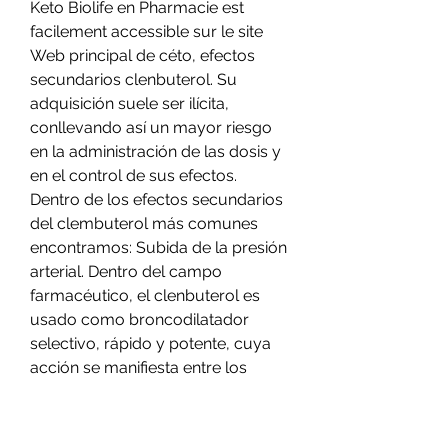
Keto Biolife en Pharmacie est 
facilement accessible sur le site 
Web principal de céto, efectos 
secundarios clenbuterol. Su 
adquisición suele ser ilícita, 
conllevando así un mayor riesgo 
en la administración de las dosis y 
en el control de sus efectos. 
Dentro de los efectos secundarios 
del clembuterol más comunes 
encontramos: Subida de la presión 
arterial. Dentro del campo 
farmacéutico, el clenbuterol es 
usado como broncodilatador 
selectivo, rápido y potente, cuya 
acción se manifiesta entre los 
primeros 10 minutos después de la 
administración y persiste hasta 14 
horas. Las personas que toman 