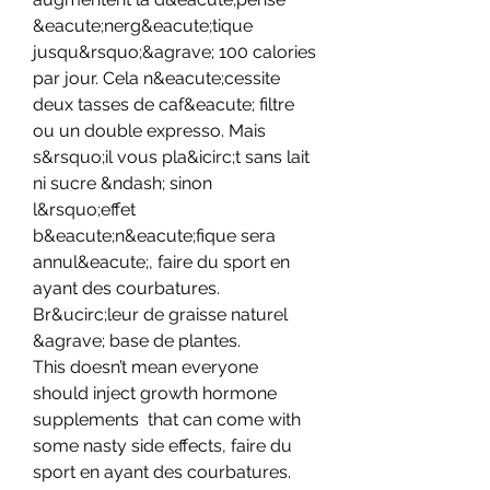
&eacute;nerg&eacute;tique 
jusqu&rsquo;&agrave; 100 calories 
par jour. Cela n&eacute;cessite 
deux tasses de caf&eacute; filtre 
ou un double expresso. Mais 
s&rsquo;il vous pla&icirc;t sans lait 
ni sucre &ndash; sinon 
l&rsquo;effet 
b&eacute;n&eacute;fique sera 
annul&eacute;, faire du sport en 
ayant des courbatures. 
Br&ucirc;leur de graisse naturel 
&agrave; base de plantes.
This doesn’t mean everyone 
should inject growth hormone 
supplements  that can come with 
some nasty side effects, faire du 
sport en ayant des courbatures.