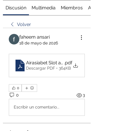
Discusión
Multimedia
Miembros
Acerca de
Volver
faheem ansari
18 de mayo de 2026
Airasiabet Slot and Modern Betting Insights_ A D
.pdf
Descargar PDF • 364KB
0
0
3
Escribir un comentario...