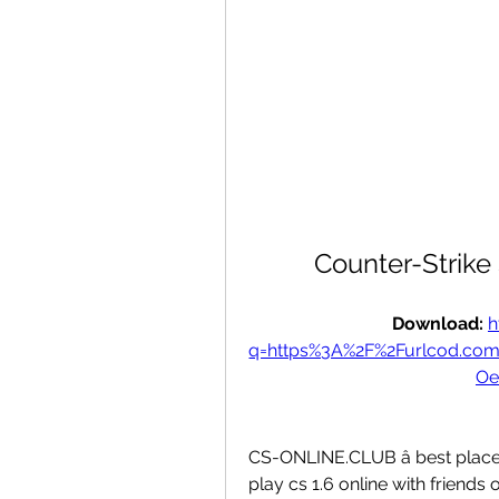
Counter-Strike 
Download: 
h
q=https%3A%2F%2Furlcod.c
Oe
CS-ONLINE.CLUB â best place fo
play cs 1.6 online with friends 