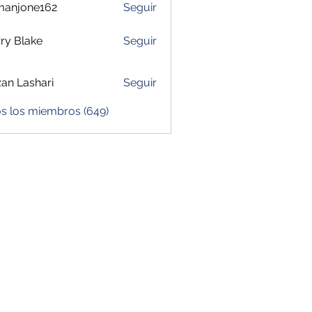
manjone162
Seguir
one162
ry Blake
Seguir
zan Lashari
Seguir
os los miembros (649)