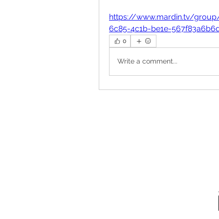
https://www.mardin.tv/group
6c85-4c1b-be1e-567f83a6b6
0
Write a comment...