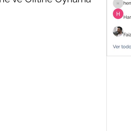
he
hemanj
Har
Fai
Ver tod