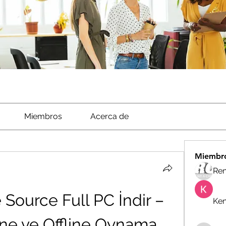
Miembros
Acerca de
Miembr
Ren
Source Full PC İndir – 
Ken
ine ve Offline Oynama