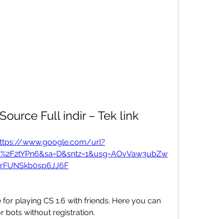
Source Full indir – Tek link
ttps://www.google.com/url?
om%2F2tYPn6&sa=D&sntz=1&usg=AOvVaw3ubZw
rFUNSkb0sp6JJ6F
r playing CS 1.6 with friends. Here you can 
or bots without registration. 