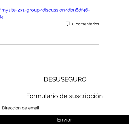
/mysite-231-group/discussion/db98df46-
d4
0 comentarios
DESUSEGURO
Formulario de suscripción
Enviar