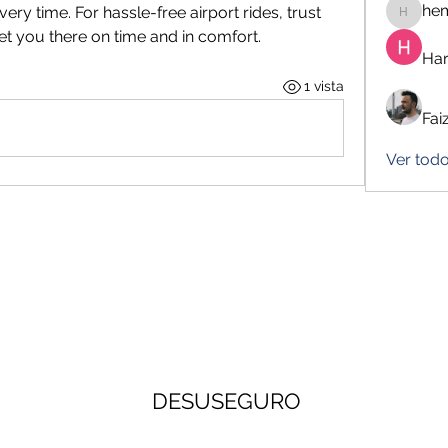
he
guarantee a smooth journey every time. For hassle-free airport rides, trust 
hemanj
get you there on time and in comfort.
Har
1 vista
Fai
Ver todo
DESUSEGURO