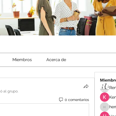
Miembros
Acerca de
Miembr
Ren
ió al grupo.
Ken
0 comentarios
he
hemanj