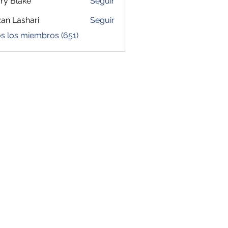
ry Blake
Seguir
zan Lashari
Seguir
s los miembros (651)