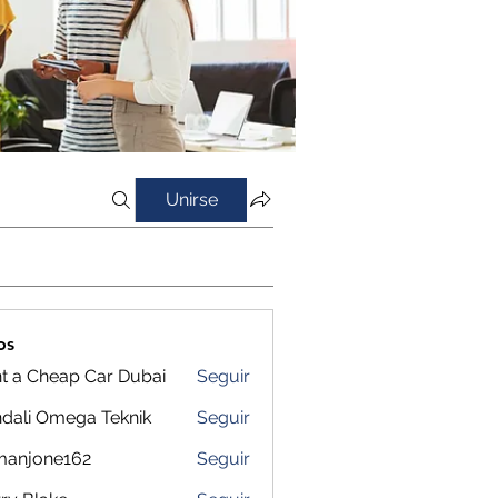
Unirse
os
t a Cheap Car Dubai
Seguir
dali Omega Teknik
Seguir
manjone162
Seguir
one162