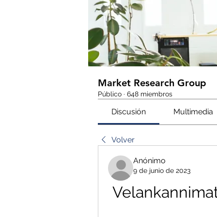
Market Research Group
Público
·
648 miembros
Discusión
Multimedia
Volver
Anónimo
9 de junio de 2023
Velankannima