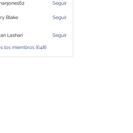
manjone162
Seguir
one162
ry Blake
Seguir
zan Lashari
Seguir
os los miembros (648)