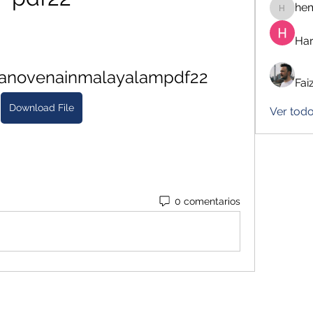
he
hemanj
Har
hanovenainmalayalampdf22
Fai
Download File
Ver tod
0 comentarios