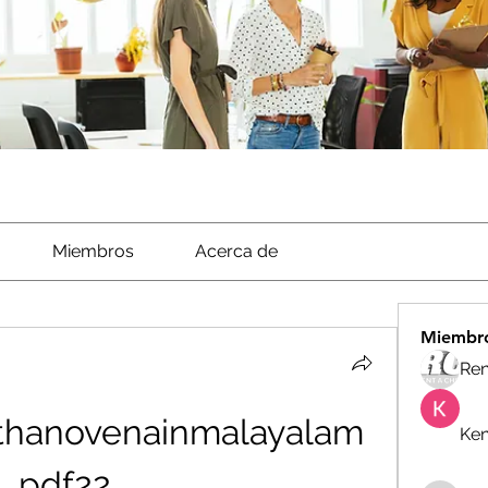
Miembros
Acerca de
Miembr
Ren
thanovenainmalayalam
Ken
pdf22