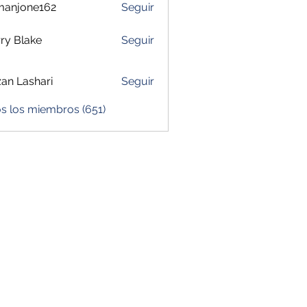
manjone162
Seguir
one162
ry Blake
Seguir
zan Lashari
Seguir
s los miembros (651)