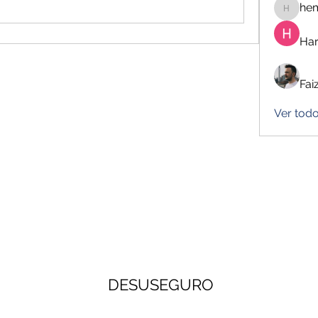
he
hemanj
Har
Fai
Ver todo
DESUSEGURO