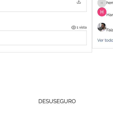
he
hemanj
Har
1 vista
Fai
Ver tod
DESUSEGURO