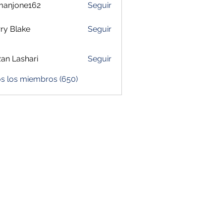
manjone162
Seguir
one162
ry Blake
Seguir
zan Lashari
Seguir
os los miembros (650)