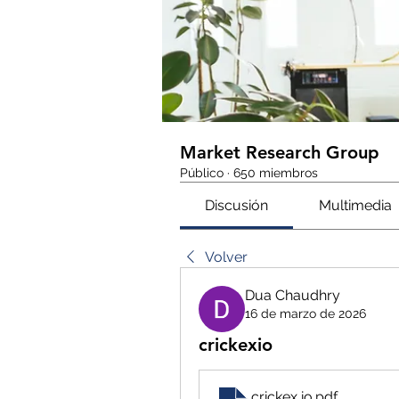
Market Research Group
Público
·
650 miembros
Discusión
Multimedia
Volver
Dua Chaudhry
16 de marzo de 2026
crickexio
crickex io
.pdf