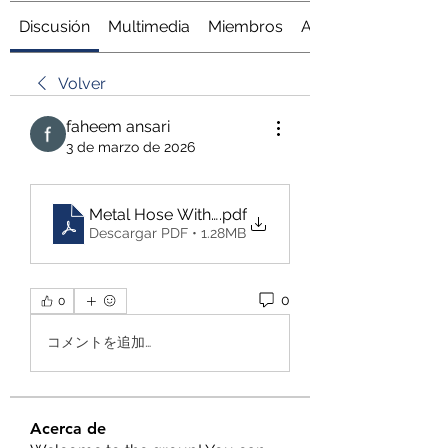
Discusión
Multimedia
Miembros
Acerca de
Volver
faheem ansari
3 de marzo de 2026
Metal Hose With Braiding_ The Ultimate Solution f
.pdf
Descargar PDF • 1.28MB
0
0
コメントを追加…
Acerca de