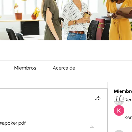
Miembros
Acerca de
Miembr
Ren
Ken
dewapoker
.pdf