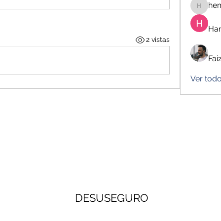
he
hemanj
Har
2 vistas
Fai
Ver todo
DESUSEGURO