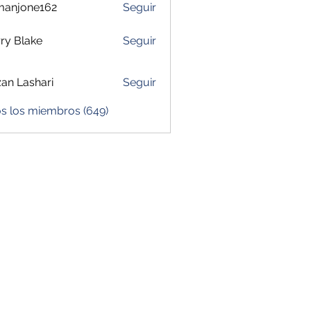
manjone162
Seguir
one162
ry Blake
Seguir
zan Lashari
Seguir
os los miembros (649)