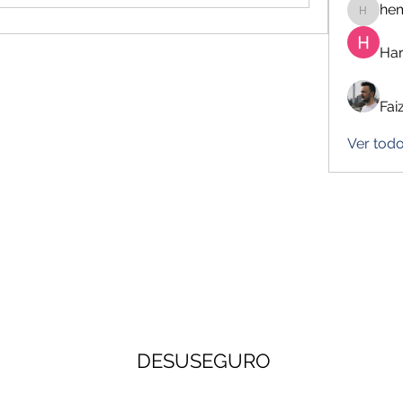
he
hemanj
Har
Fai
Ver tod
DESUSEGURO