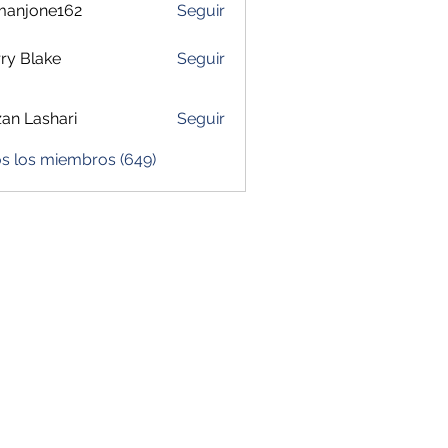
manjone162
Seguir
one162
ry Blake
Seguir
zan Lashari
Seguir
os los miembros (649)