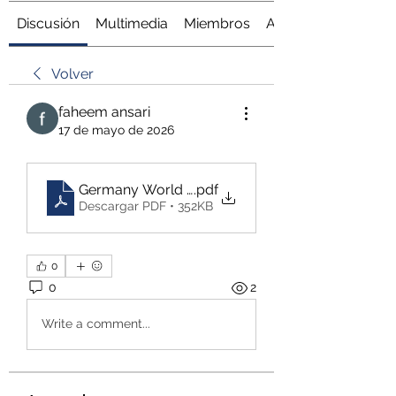
Discusión
Multimedia
Miembros
Acerca de
Volver
faheem ansari
17 de mayo de 2026
Germany World Cup 2026 Tickets – Experience th
.pdf
Descargar PDF • 352KB
0
0
2
Write a comment...