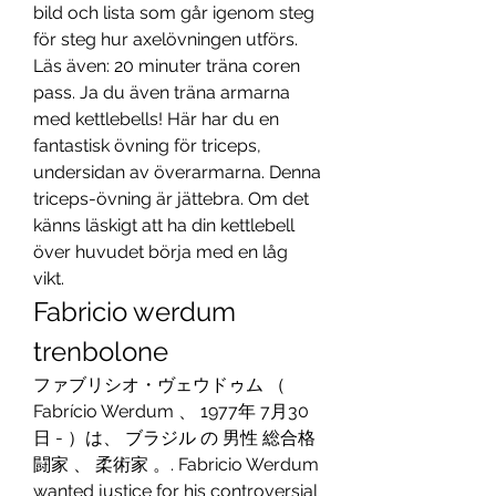
bild och lista som går igenom steg 
för steg hur axelövningen utförs. 
Läs även: 20 minuter träna coren 
pass. Ja du även träna armarna 
med kettlebells! Här har du en 
fantastisk övning för triceps, 
undersidan av överarmarna. Denna 
triceps-övning är jättebra. Om det 
känns läskigt att ha din kettlebell 
över huvudet börja med en låg 
vikt. 
Fabricio werdum 
trenbolone
ファブリシオ・ヴェウドゥム （ 
Fabrício Werdum 、 1977年 7月30
日 - ）は、 ブラジル の 男性 総合格
闘家 、 柔術家 。. Fabricio Werdum 
wanted justice for his controversial 