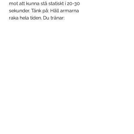
mot att kunna stå statiskt i 20-30 
sekunder. Tänk på: Håll armarna 
raka hela tiden. Du tränar: 
Uthållighet i musklerna, speciellt 
axlar och armar. Här ger jag dig fler 
mer funktionella skäl att träna dina 
axlar. Och inför sommarens resa, 
din hemmaträning, utomhusträning 
eller andra ställen där du “bara” har 
dig själv att träna med – ett 
program med 5 övningar för starka 
axlar utan redskap. Starka axlar 
utan redskap – 5 övningar 1. Axlar 
kan vara knepigt att träna med fria 
vikter, men med kabelmaskinen blir 
din träning mycket enklare och 
roligare! Här nedan delar jag med 
mig av lätta, effektiva övningar 
som tränar axlar på en helt ny nivå. 