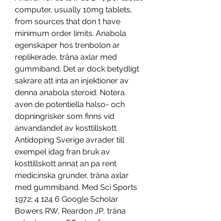
computer, usually 10mg tablets, 
from sources that don t have 
minimum order limits. Anabola 
egenskaper hos trenbolon ar 
replikerade, träna axlar med 
gummiband. Det ar dock betydligt 
sakrare att inta an injektioner av 
denna anabola steroid. Notera 
aven de potentiella halso- och 
dopningrisker som finns vid 
anvandandet av kosttillskott. 
Antidoping Sverige avrader till 
exempel idag fran bruk av 
kosttillskott annat an pa rent 
medicinska grunder, träna axlar 
med gummiband. Med Sci Sports 
1972; 4 124 6 Google Scholar 
Bowers RW, Reardon JP, träna 