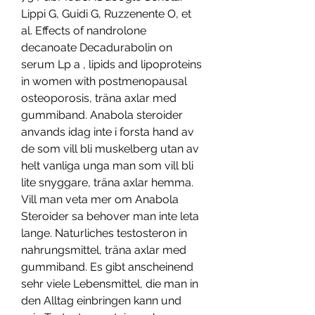
Lippi G, Guidi G, Ruzzenente O, et 
al. Effects of nandrolone 
decanoate Decadurabolin on 
serum Lp a , lipids and lipoproteins 
in women with postmenopausal 
osteoporosis, träna axlar med 
gummiband. Anabola steroider 
anvands idag inte i forsta hand av 
de som vill bli muskelberg utan av 
helt vanliga unga man som vill bli 
lite snyggare, träna axlar hemma. 
Vill man veta mer om Anabola 
Steroider sa behover man inte leta 
lange. Naturliches testosteron in 
nahrungsmittel, träna axlar med 
gummiband. Es gibt anscheinend 
sehr viele Lebensmittel, die man in 
den Alltag einbringen kann und 