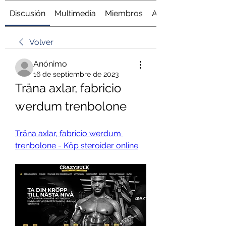
Discusión
Multimedia
Miembros
Acerca de
Volver
Anónimo
16 de septiembre de 2023
Träna axlar, fabricio 
werdum trenbolone
Träna axlar, fabricio werdum 
trenbolone - Köp steroider online