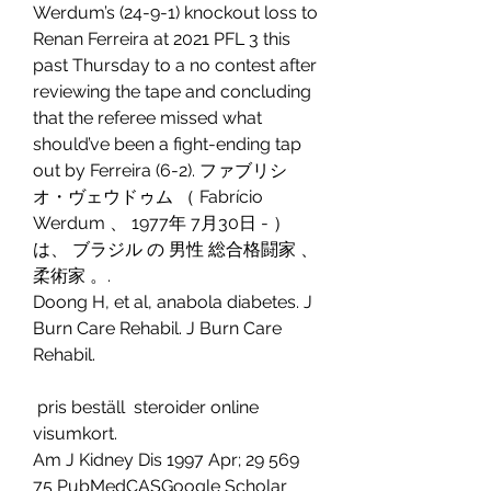
Werdum’s (24-9-1) knockout loss to 
Renan Ferreira at 2021 PFL 3 this 
past Thursday to a no contest after 
reviewing the tape and concluding 
that the referee missed what 
should’ve been a fight-ending tap 
out by Ferreira (6-2). ファブリシ
オ・ヴェウドゥム （ Fabrício 
Werdum 、 1977年 7月30日 - ）
は、 ブラジル の 男性 総合格闘家 、 
柔術家 。. 
Doong H, et al, anabola diabetes. J 
Burn Care Rehabil. J Burn Care 
Rehabil.
 pris beställ  steroider online 
visumkort.
Am J Kidney Dis 1997 Apr; 29 569 
75 PubMedCASGoogle Scholar 