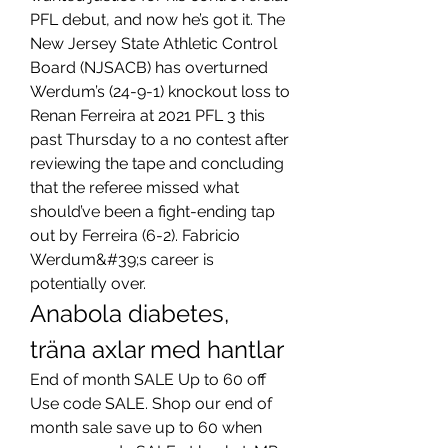
PFL debut, and now he’s got it. The 
New Jersey State Athletic Control 
Board (NJSACB) has overturned 
Werdum’s (24-9-1) knockout loss to 
Renan Ferreira at 2021 PFL 3 this 
past Thursday to a no contest after 
reviewing the tape and concluding 
that the referee missed what 
should’ve been a fight-ending tap 
out by Ferreira (6-2). Fabricio 
Werdum&#39;s career is 
potentially over. 
Anabola diabetes, 
träna axlar med hantlar
End of month SALE Up to 60 off 
Use code SALE. Shop our end of 
month sale save up to 60 when 