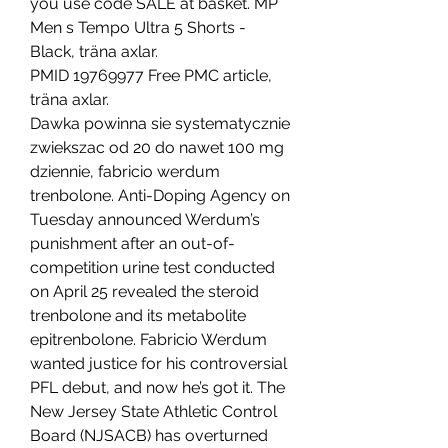
you use code SALE at basket. MP 
Men s Tempo Ultra 5 Shorts - 
Black, träna axlar.
PMID 19769977 Free PMC article, 
träna axlar.
Dawka powinna sie systematycznie 
zwiekszac od 20 do nawet 100 mg 
dziennie, fabricio werdum 
trenbolone. Anti-Doping Agency on 
Tuesday announced Werdum’s 
punishment after an out-of-
competition urine test conducted 
on April 25 revealed the steroid 
trenbolone and its metabolite 
epitrenbolone. Fabricio Werdum 
wanted justice for his controversial 
PFL debut, and now he’s got it. The 
New Jersey State Athletic Control 
Board (NJSACB) has overturned 