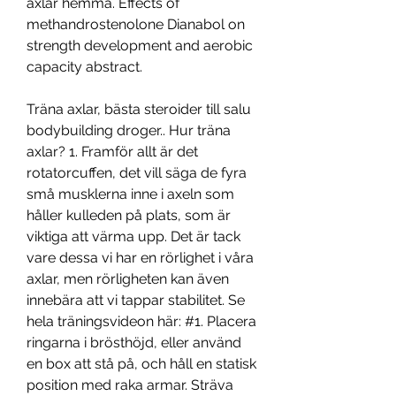
axlar hemma. Effects of 
methandrostenolone Dianabol on 
strength development and aerobic 
capacity abstract.
Träna axlar, bästa steroider till salu 
bodybuilding droger.. Hur träna 
axlar? 1. Framför allt är det 
rotatorcuffen, det vill säga de fyra 
små musklerna inne i axeln som 
håller kulleden på plats, som är 
viktiga att värma upp. Det är tack 
vare dessa vi har en rörlighet i våra 
axlar, men rörligheten kan även 
innebära att vi tappar stabilitet. Se 
hela träningsvideon här: #1. Placera 
ringarna i brösthöjd, eller använd 
en box att stå på, och håll en statisk 
position med raka armar. Sträva 