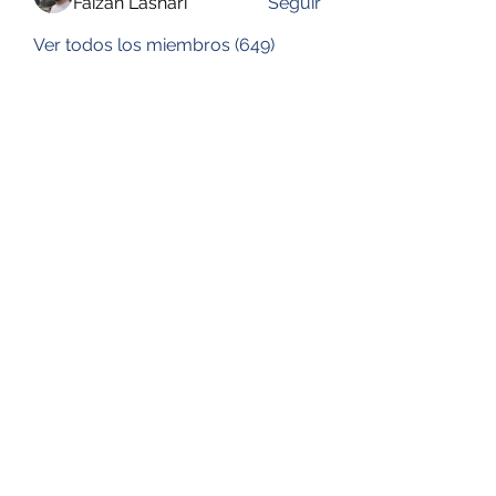
Faizan Lashari
Seguir
Ver todos los miembros (649)
DESUSEGURO
Formulario de suscripción
Enviar
consultora.desuseguro@gmail.com