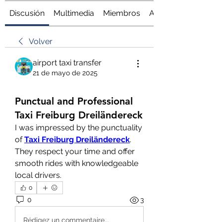
Discusión
Multimedia
Miembros
Acerca de
Volver
airport taxi transfer
21 de mayo de 2025
Punctual and Professional
Taxi Freiburg Dreiländereck
I was impressed by the punctuality 
of 
Taxi Freiburg Dreiländereck
. 
They respect your time and offer 
smooth rides with knowledgeable 
local drivers.
0
0
3
Rédigez un commentaire...