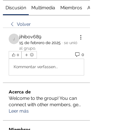
Discusión
Multimedia
Miembros
Acerca de
Volver
jihibov689
jihibov689
15 de febrero de 2025
·
se unió
al grupo.
0
0
Kommentar verfassen...
Acerca de
Welcome to the group! You can
connect with other members, ge
...
Leer más
Miembros