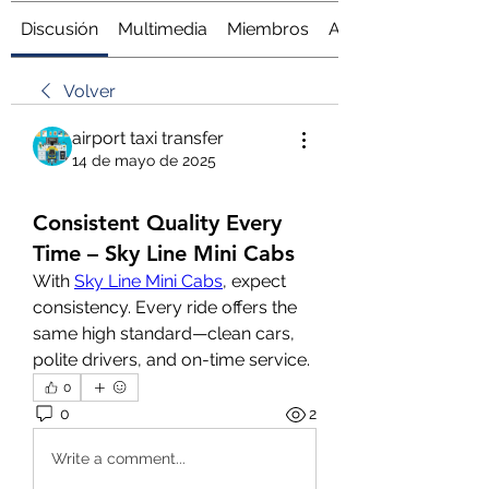
Discusión
Multimedia
Miembros
Acerca de
Volver
airport taxi transfer
14 de mayo de 2025
Consistent Quality Every
Time – Sky Line Mini Cabs
With 
Sky Line Mini Cabs
, expect 
consistency. Every ride offers the 
same high standard—clean cars, 
polite drivers, and on-time service.
0
0
2
Write a comment...