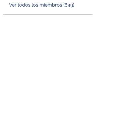
Ver todos los miembros (649)
DESUSEGURO
Formulario de suscripción
Enviar
consultora.desuseguro@gmail.com
56 61 37 30 83