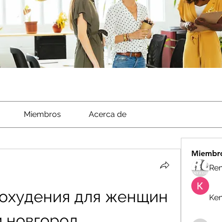
Miembros
Acerca de
Miembr
Ren
охудения для женщин 
Ken
й новгород