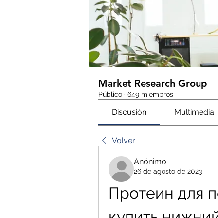
Market Research Group
Público
·
649 miembros
Discusión
Multimedia
Volver
Anónimo
26 de agosto de 2023
Протеин для п
купить нижни