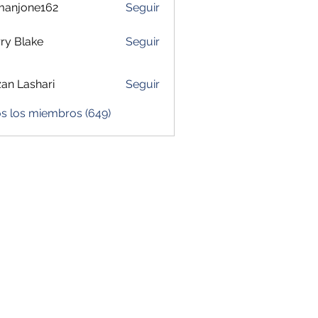
manjone162
Seguir
one162
ry Blake
Seguir
zan Lashari
Seguir
os los miembros (649)