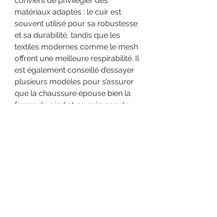
convient de privilégier des 
matériaux adaptés : le cuir est 
souvent utilisé pour sa robustesse 
et sa durabilité, tandis que les 
textiles modernes comme le mesh 
offrent une meilleure respirabilité. Il 
est également conseillé d’essayer 
plusieurs modèles pour s’assurer 
que la chaussure épouse bien la 
forme du pied et ne crée pas de 
points de pression désagréables. 
Enfin, l’entretien des chaussures est 
essentiel pour prolonger leur 
durée de vie : il est recommandé 
de les nettoyer régulièrement, de 
les sécher à l’air libre et d’éviter 
l’exposition prolongée à l’humidité 
ou aux produits chimiques 
agressifs.