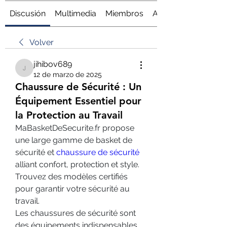
Discusión
Multimedia
Miembros
Acerca de
Volver
jihibov689
jihibov689
12 de marzo de 2025
Chaussure de Sécurité : Un
Équipement Essentiel pour
la Protection au Travail
MaBasketDeSecurite.fr
 propose 
une large gamme de basket de 
sécurité et 
chaussure de sécurité
alliant confort, protection et style. 
Trouvez des modèles certifiés 
pour garantir votre sécurité au 
travail.
Les chaussures de sécurité sont 
des équipements indispensables 