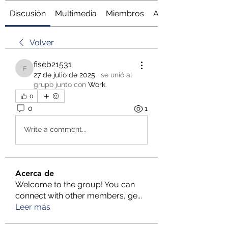
Discusión
Multimedia
Miembros
Acerca de
Volver
fiseb21531
fiseb21531
27 de julio de 2025
·
se unió al
grupo junto con
Work
.
0
0
1
Write a comment...
Acerca de
Welcome to the group! You can
connect with other members, ge
...
Leer más