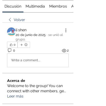
Discusión
Multimedia
Miembros
Acerca de
Volver
li shen
20 de junio de 2025
·
se unió al
grupo.
0
0
2
Write a comment...
Acerca de
Welcome to the group! You can
connect with other members, ge
...
Leer más