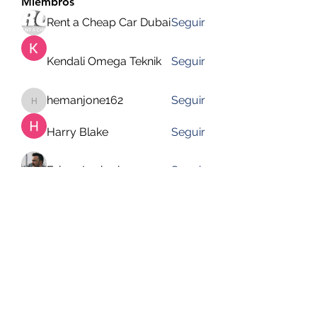
Miembros
Rent a Cheap Car Dubai
Seguir
Kendali Omega Teknik
Seguir
hemanjone162
Seguir
hemanjone162
Harry Blake
Seguir
Faizan Lashari
Seguir
Ver todos los miembros (649)
DESUSEGURO