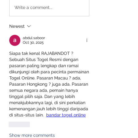
Write a comment...
Newest
abdul saboor
Oct 30, 2025
Siapa tak kenal RAJABANDOT ? 
Sebuah Situs Togel Resmi dengan 
pasaran paling lengkap dan ramai 
dikunjungi oleh para pecinta permainan 
Togel Online. Pasaran Macau ? ada, 
Pasaran Hongkong ? juga ada. Pasaran 
semua negara ada, pemain hanya 
tinggal pilih saja. Dan yang lebih 
menakjubkannya lagi, di sini perkalian 
kemenangan jauh lebih tinggi daripada 
di situs-situs lain.  
bandar togel online
Like
Show more comments