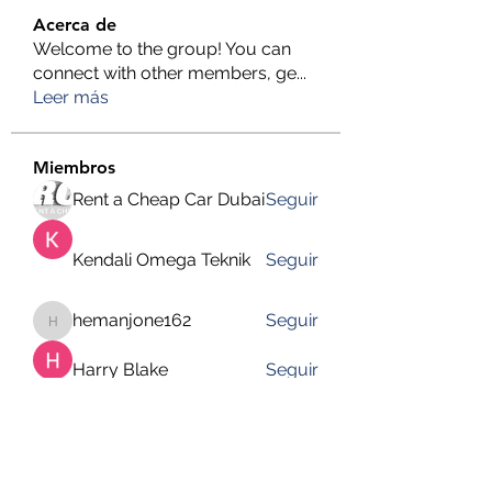
Acerca de
Welcome to the group! You can
connect with other members, ge
...
Leer más
Miembros
Rent a Cheap Car Dubai
Seguir
Kendali Omega Teknik
Seguir
hemanjone162
Seguir
hemanjone162
Harry Blake
Seguir
Faizan Lashari
Seguir
Ver todos los miembros (651)