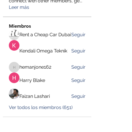
connect with other members, ge
...
Leer más
Miembros
Rent a Cheap Car Dubai
Seguir
Kendali Omega Teknik
Seguir
hemanjone162
Seguir
hemanjone162
Harry Blake
Seguir
Faizan Lashari
Seguir
Ver todos los miembros (651)