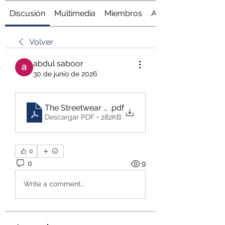
Discusión
Multimedia
Miembros
Acerca de
Volver
abdul saboor
30 de junio de 2026
The Streetwear Brand Redefining Fashion with Cre
.pdf
Descargar PDF • 282KB
0
0
9
Write a comment...