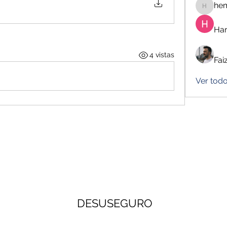
he
hemanj
Har
4 vistas
Fai
Ver tod
DESUSEGURO