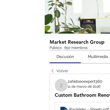
Market Research Group
Público
·
650 miembros
Discusión
Multimedia
Volver
zahidseoexpert360
11 de marzo de 2026
zahidseoexpert360
Custom Bathroom Renov
Backlinks - Sheet1
.pdf