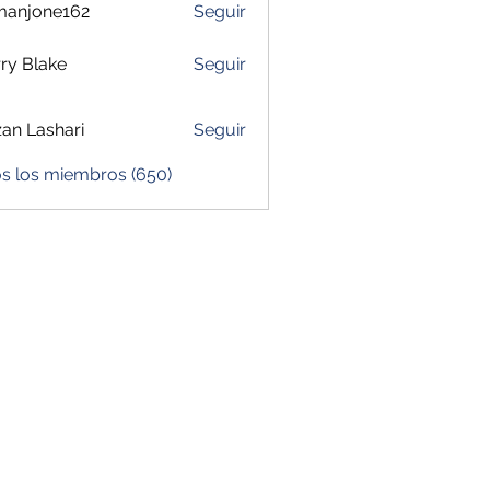
manjone162
Seguir
one162
ry Blake
Seguir
zan Lashari
Seguir
os los miembros (650)