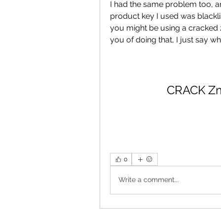
I had the same problem too, an
product key I used was blacklis
you might be using a cracked z
you of doing that, I just say wh
CRACK Zm
0
Write a comment...