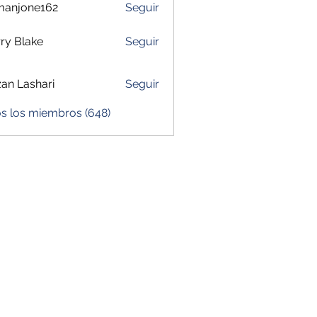
manjone162
Seguir
one162
ry Blake
Seguir
zan Lashari
Seguir
os los miembros (648)