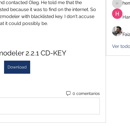
d contacted Oleg. He told me that the 
he
hemanj
ted because it was to find on the internet. So 
modeler with blacklisted key. I don't accuse 
Har
at it could possibly be.
Fai
Ver tod
odeler 2.2.1 CD-KEY
Download
0 comentarios