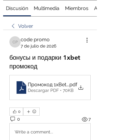
Discusión
Multimedia
Miembros
Acerca de
Volver
code promo
code promo
7 de julio de 2026
бонусы и подарки 1xbet
промокод
Промокод 1xBet Для Бесплатной Ставки_ 1XB
.pdf
Descargar PDF • 70KB
0
0
7
Write a comment...