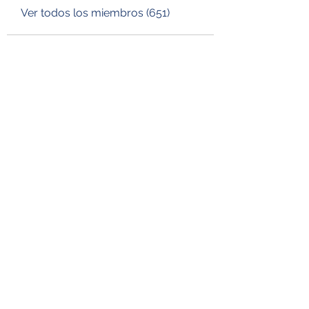
Ver todos los miembros (651)
DESUSEGURO
Formulario de suscripción
Enviar
consultora.desuseguro@gmail.com
56 61 37 30 83